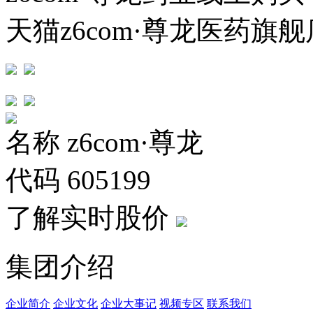
天猫z6com·尊龙医药旗舰
名称
z6com·尊龙
代码
605199
了解实时股价
集团介绍
企业简介
企业文化
企业⼤事记
视频专区
联系我们