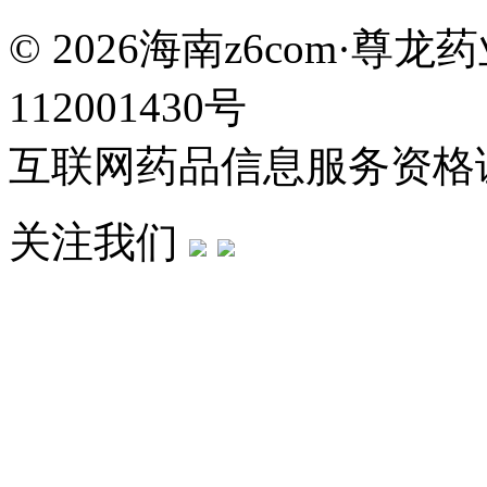
© 2026海南z6com·
112001430号
互联网药品信息服务资格证：
关注我们