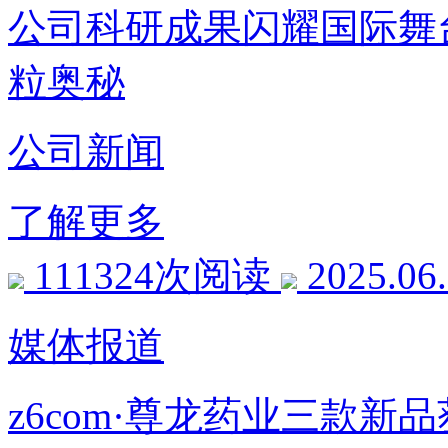
公司科研成果闪耀国际舞台
粒奥秘
公司新闻
了解更多
111324次阅读
2025.06
媒体报道
z6com·尊龙药业三款新