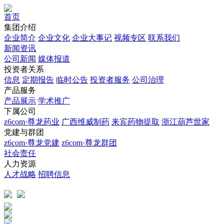
首页
集团介绍
企业简介
企业文化
企业⼤事记
视频专区
联系我们
新闻资讯
公司新闻
媒体报道
投资者关系
信息
定期报告
临时公告
投资者服务
公司治理
产品服务
产品展示
学术推广
下属公司
z6com·尊龙药业
广西维威制药
来宾药物提取
浙江葫芦世家
党建与群团
z6com·尊龙党建
z6com·尊龙群团
社会责任
人力资源
人才战略
招聘信息