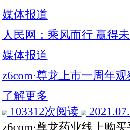
媒体报道
人民网：乘风而行 赢得
媒体报道
z6com·尊龙上市一周年观
了解更多
103312次阅读
2021.07
z6com·尊龙药业线上购