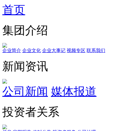
首页
集团介绍
企业简介
企业文化
企业⼤事记
视频专区
联系我们
新闻资讯
公司新闻
媒体报道
投资者关系